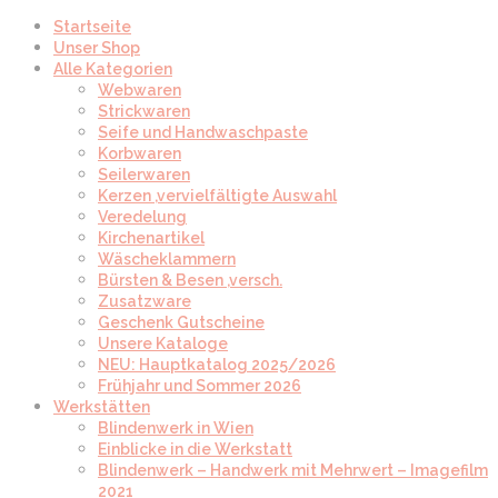
Startseite
Unser Shop
Alle Kategorien
Webwaren
Strickwaren
Seife und Handwaschpaste
Korbwaren
Seilerwaren
Kerzen ,vervielfältigte Auswahl
Veredelung
Kirchenartikel
Wäscheklammern
Bürsten & Besen ,versch.
Zusatzware
Geschenk Gutscheine
Unsere Kataloge
NEU: Hauptkatalog 2025/2026
Frühjahr und Sommer 2026
Werkstätten
Blindenwerk in Wien
Einblicke in die Werkstatt
Blindenwerk – Handwerk mit Mehrwert – Imagefilm
2021