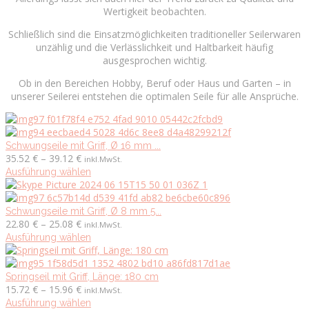
Wertigkeit beobachten.
Schließlich sind die Einsatzmöglichkeiten ­traditioneller Seilerwaren
unzählig und die Verlässlichkeit und ­Haltbarkeit häufig
ausgesprochen wichtig.
Ob in den Bereichen Hobby, Beruf oder Haus und Garten – in
unserer Seilerei entstehen die optimalen Seile für alle Ansprüche.
Schwungseile mit Griff, Ø 16 mm ...
Preisspanne:
35.52
€
–
39.12
€
inkl.MwSt.
35.52 €
Dieses
Ausführung wählen
bis
Produkt
39.12 €
weist
mehrere
Schwungseile mit Griff, Ø 8 mm 5...
Preisspanne:
Varianten
22.80
€
–
25.08
€
inkl.MwSt.
22.80 €
auf.
Dieses
Ausführung wählen
bis
Die
Produkt
25.08 €
Optionen
weist
können
mehrere
Springseil mit Griff, Länge: 180 cm
Preisspanne:
auf
Varianten
15.72
€
–
15.96
€
inkl.MwSt.
15.72 €
der
auf.
Dieses
Ausführung wählen