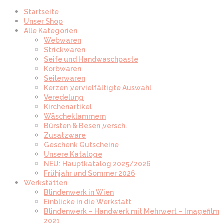
Startseite
Unser Shop
Alle Kategorien
Webwaren
Strickwaren
Seife und Handwaschpaste
Korbwaren
Seilerwaren
Kerzen ,vervielfältigte Auswahl
Veredelung
Kirchenartikel
Wäscheklammern
Bürsten & Besen ,versch.
Zusatzware
Geschenk Gutscheine
Unsere Kataloge
NEU: Hauptkatalog 2025/2026
Frühjahr und Sommer 2026
Werkstätten
Blindenwerk in Wien
Einblicke in die Werkstatt
Blindenwerk – Handwerk mit Mehrwert – Imagefilm
2021