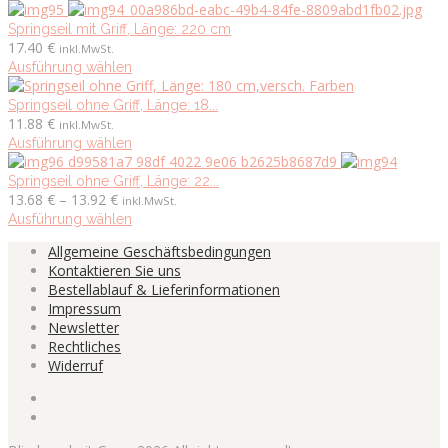
bis
Produktseite
Die
Produkt
15.96 €
gewählt
Optionen
weist
Springseil mit Griff, Länge: 220 cm
werden
können
mehrere
17.40
€
inkl.MwSt.
auf
Varianten
Dieses
Ausführung wählen
der
auf.
Produkt
Produktseite
Die
weist
Springseil ohne Griff, Länge: 18...
gewählt
Optionen
mehrere
11.88
€
inkl.MwSt.
werden
können
Varianten
Dieses
Ausführung wählen
auf
auf.
Produkt
der
Die
weist
Springseil ohne Griff, Länge: 22...
Preisspanne:
Produktseite
Optionen
mehrere
13.68
€
–
13.92
€
inkl.MwSt.
13.68 €
gewählt
können
Varianten
Dieses
Ausführung wählen
bis
werden
auf
auf.
Produkt
Allgemeine Geschäftsbedingungen
13.92 €
der
Die
weist
Kontaktieren Sie uns
Produktseite
Optionen
mehrere
Bestellablauf & Lieferinformationen
gewählt
können
Varianten
Impressum
werden
auf
auf.
Newsletter
der
Die
Rechtliches
Produktseite
Optionen
Widerruf
gewählt
können
werden
auf
der
Produktseite
gewählt