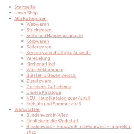
Startseite
Unser Shop
Alle Kategorien
Webwaren
Strickwaren
Seife und Handwaschpaste
Korbwaren
Seilerwaren
Kerzen ,vervielfältigte Auswahl
Veredelung
Kirchenartikel
Wäscheklammern
Bürsten & Besen ,versch.
Zusatzware
Geschenk Gutscheine
Unsere Kataloge
NEU: Hauptkatalog 2025/2026
Frühjahr und Sommer 2026
Werkstätten
Blindenwerk in Wien
Einblicke in die Werkstatt
Blindenwerk – Handwerk mit Mehrwert – Imagefilm
2021