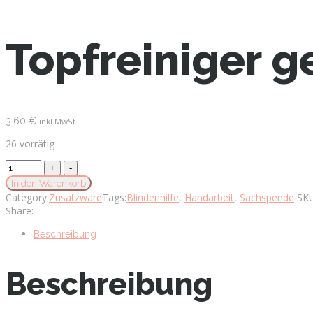
Topfreiniger g
3.60
€
inkl.MwSt.
26 vorrätig
Topfreiniger
gelb-
In den Warenkorb
grün
Category:
Zusatzware
Tags:
Blindenhilfe
,
Handarbeit
,
Sachspende
SK
quantity
Share:
Beschreibung
Beschreibung