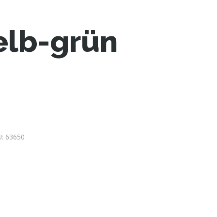
elb-grün
U:
63650