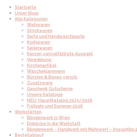
Startseite
Unser Shop
Alle Kategorien
Webwaren
Strickwaren
Seife und Handwaschpaste
Korbwaren
Seilerwaren
Kerzen ,vervielfältigte Auswahl
Veredelung
Kirchenartikel
Wäscheklammern
Bürsten & Besen ,versch.
Zusatzware
Geschenk Gutscheine
Unsere Kataloge
NEU: Hauptkatalog 2025/2026
Frühjahr und Sommer 2026
Werkstätten
Blindenwerk in Wien
Einblicke in die Werkstatt
Blindenwerk – Handwerk mit Mehrwert – Imagefilm 
Bestellablauf