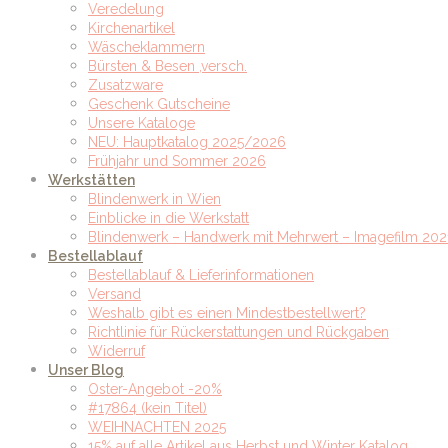
Veredelung
Kirchenartikel
Wäscheklammern
Bürsten & Besen ,versch.
Zusatzware
Geschenk Gutscheine
Unsere Kataloge
NEU: Hauptkatalog 2025/2026
Frühjahr und Sommer 2026
Werkstätten
Blindenwerk in Wien
Einblicke in die Werkstatt
Blindenwerk – Handwerk mit Mehrwert – Imagefilm 202
Bestellablauf
Bestellablauf & Lieferinformationen
Versand
Weshalb gibt es einen Mindestbestellwert?
Richtlinie für Rückerstattungen und Rückgaben
Widerruf
Unser Blog
Oster-Angebot -20%
#17864 (kein Titel)
WEIHNACHTEN 2025
15% auf alle Artikel aus Herbst und Winter Katalog