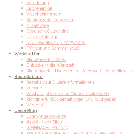
Veredelung
Kirchenartikel
Wäscheklammern
Bürsten & Besen ,versch.
Zusatzware
Geschenk Gutscheine
Unsere Kataloge
NEU: Hauptkatalog 2025/2026
Frühjahr und Sommer 2026
Werkstätten
Blindenwerk in Wien
Einblicke in die Werkstatt
Blindenwerk – Handwerk mit Mehrwert – Imagefilm 202
Bestellablauf
Bestellablauf & Lieferinformationen
Versand
Weshalb gibt es einen Mindestbestellwert?
Richtlinie für Rückerstattungen und Rückgaben
Widerruf
Unser Blog
Oster-Angebot -20%
#17864 (kein Titel)
WEIHNACHTEN 2025
15% auf alle Artikel aus Herbst und Winter Katalog