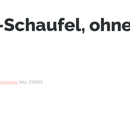
Schaufel, ohne
chspende
SKU:
Z59505