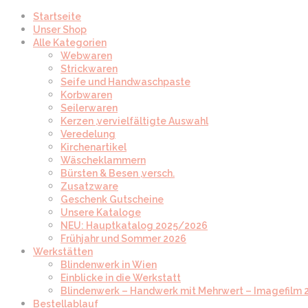
Startseite
Unser Shop
Alle Kategorien
Webwaren
Strickwaren
Seife und Handwaschpaste
Korbwaren
Seilerwaren
Kerzen ,vervielfältigte Auswahl
Veredelung
Kirchenartikel
Wäscheklammern
Bürsten & Besen ,versch.
Zusatzware
Geschenk Gutscheine
Unsere Kataloge
NEU: Hauptkatalog 2025/2026
Frühjahr und Sommer 2026
Werkstätten
Blindenwerk in Wien
Einblicke in die Werkstatt
Blindenwerk – Handwerk mit Mehrwert – Imagefilm 
Bestellablauf