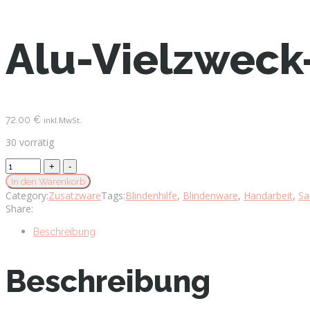
Alu-Vielzweck-
72.00
€
inkl.MwSt.
30 vorrätig
Alu-
Vielzweck-
In den Warenkorb
Schaufel,
Category:
Zusatzware
Tags:
Blindenhilfe
,
Blindenware
,
Handarbeit
,
Sa
ohne
Share:
Stiel
quantity
Beschreibung
Beschreibung