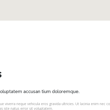
s
t voluptatem accusan tium doloremque.
e viverra neque vehicula eros gravida ultricies. Ut lacinia enim nec c
is iste natus error sit voluptatem.