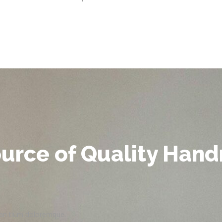
ource of Quality Ha
usan tium doloremque.