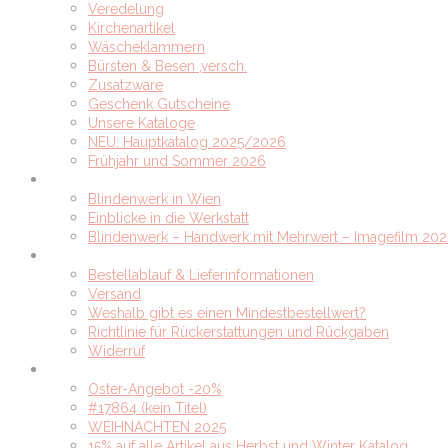
Veredelung
Kirchenartikel
Wäscheklammern
Bürsten & Besen ,versch.
Zusatzware
Geschenk Gutscheine
Unsere Kataloge
NEU: Hauptkatalog 2025/2026
Frühjahr und Sommer 2026
Werkstätten
Blindenwerk in Wien
Einblicke in die Werkstatt
Blindenwerk – Handwerk mit Mehrwert – Imagefilm 202
Bestellablauf
Bestellablauf & Lieferinformationen
Versand
Weshalb gibt es einen Mindestbestellwert?
Richtlinie für Rückerstattungen und Rückgaben
Widerruf
Unser Blog
Oster-Angebot -20%
#17864 (kein Titel)
WEIHNACHTEN 2025
15% auf alle Artikel aus Herbst und Winter Katalog