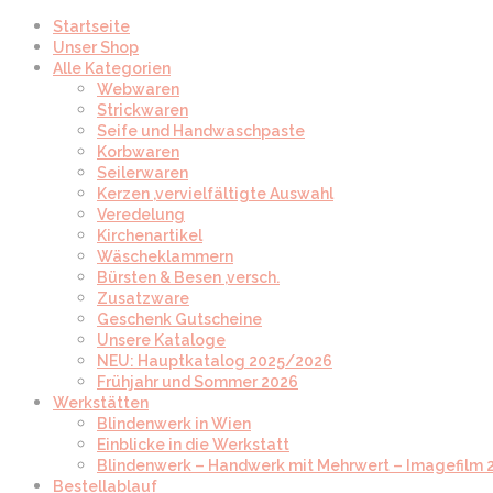
Startseite
Unser Shop
Alle Kategorien
Webwaren
Strickwaren
Seife und Handwaschpaste
Korbwaren
Seilerwaren
Kerzen ,vervielfältigte Auswahl
Veredelung
Kirchenartikel
Wäscheklammern
Bürsten & Besen ,versch.
Zusatzware
Geschenk Gutscheine
Unsere Kataloge
NEU: Hauptkatalog 2025/2026
Frühjahr und Sommer 2026
Werkstätten
Blindenwerk in Wien
Einblicke in die Werkstatt
Blindenwerk – Handwerk mit Mehrwert – Imagefilm 
Bestellablauf