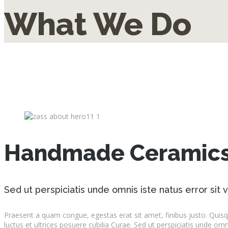
What We Do
Handmade Ceramic
Sed ut perspiciatis unde omnis iste natus error si
Praesent a quam congue, egestas erat sit amet, finibus justo. Quisqu
luctus et ultrices posuere cubilia Curae. Sed ut perspiciatis unde omn