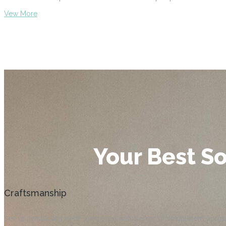
Vew More
Your Best S
Craftsmanship
Sed ut perspiciatis unde omnis iste natus error sit voluptatem acc