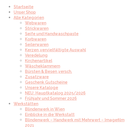
Startseite
Unser Shop
Alle Kategorien
Webwaren
Strickwaren
Seife und Handwaschpaste
Korbwaren
Seilerwaren
Kerzen ,vervielfältigte Auswahl
Veredelung
Kirchenartikel
Wäscheklammern
Bürsten & Besen ,versch.
Zusatzware
Geschenk Gutscheine
Unsere Kataloge
NEU: Hauptkatalog 2025/2026
Frühjahr und Sommer 2026
Werkstätten
Blindenwerk in Wien
Einblicke in die Werkstatt
Blindenwerk – Handwerk mit Mehrwert – Imagefilm
2021