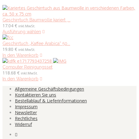
Geschirrtuch Baumwolle kariert ,...
17.04
€
inkl.MwSt.
Dieses
Ausführung wählen
Produkt
weist
Geschirrtuch „Kaffee Arabica“ 50...
mehrere
19.80
€
inkl.MwSt.
Varianten
In den Warenkorb
auf.
Die
Computer Reinigungsset
Optionen
118.68
€
inkl.MwSt.
können
In den Warenkorb
auf
Allgemeine Geschäftsbedingungen
der
Kontaktieren Sie uns
Produktseite
Bestellablauf & Lieferinformationen
gewählt
Impressum
werden
Newsletter
Rechtliches
Widerruf