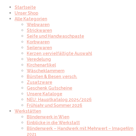
Startseite
Unser Shop
Alle Kategorien
Webwaren
Strickwaren
Seife und Handwaschpaste
Korbwaren
Seilerwaren
Kerzen ,vervielfältigte Auswahl
Veredelung
Kirchenartikel
Wäscheklammern
Bürsten & Besen ,versch.
Zusatzware
Geschenk Gutscheine
Unsere Kataloge
NEU: Hauptkatalog 2025/2026
Frühjahr und Sommer 2026
Werkstätten
Blindenwerk in Wien
Einblicke in die Werkstatt
Blindenwerk – Handwerk mit Mehrwert – Imagefilm
2021