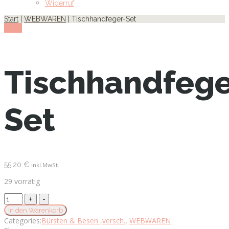
Widerruf
Start
|
WEBWAREN
| Tischhandfeger-Set
show
Tischhandfege
Set
55.20
€
inkl.MwSt.
29 vorrätig
Tischhandfeger-
Set
In den Warenkorb
quantity
Categories:
Bürsten & Besen ,versch.
,
WEBWAREN