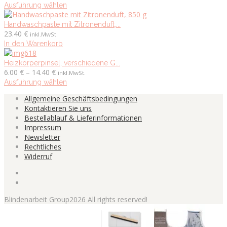
5.76 €
Dieses
Ausführung wählen
Produktseite
bis
Produkt
gewählt
15.00 €
weist
Handwaschpaste mit Zitronenduft,...
werden
mehrere
23.40
€
inkl.MwSt.
Varianten
In den Warenkorb
auf.
Die
Heizkörperpinsel, verschiedene G...
Preisspanne:
Optionen
6.00
€
–
14.40
€
inkl.MwSt.
6.00 €
können
Dieses
Ausführung wählen
bis
auf
Produkt
Allgemeine Geschäftsbedingungen
14.40 €
der
weist
Kontaktieren Sie uns
Produktseite
mehrere
Bestellablauf & Lieferinformationen
gewählt
Varianten
Impressum
werden
auf.
Newsletter
Die
Rechtliches
Optionen
Widerruf
können
auf
der
Produktseite
gewählt
Blindenarbeit Group2026 All rights reserved!
werden