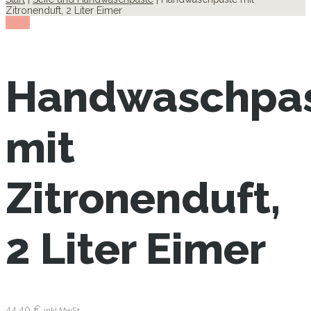
Zitronenduft, 2 Liter Eimer
show
Handwaschpa
mit
Zitronenduft,
2 Liter Eimer
44.40
€
inkl.MwSt.