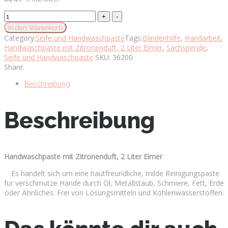
Handwaschpaste
mit
In den Warenkorb
Zitronenduft,
Category:
Seife und Handwaschpaste
Tags:
Blindenhilfe
,
Handarbeit
,
2
Handwaschpaste mit Zitronenduft, 2 Liter Eimer
,
Sachspende
,
Liter
Seife und Handwaschpaste
SKU:
36200
Eimer
Share:
quantity
Beschreibung
Beschreibung
Handwaschpaste mit Zitronenduft, 2 Liter Eimer
Es handelt sich um eine hautfreundliche, milde Reinigungspaste
für verschmutze Hände durch Öl, Metallstaub, Schmiere, Fett, Erde
oder Ähnliches. Frei von Lösungsmitteln und Kohlenwasserstoffen.