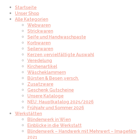
Startseite
Unser Shop
Alle Kategorien
Webwaren
Strickwaren
Seife und Handwaschpaste
Korbwaren
Seilerwaren
Kerzen ,vervielfältigte Auswahl
Veredelung
Kirchenartikel
Wäscheklammern
Bürsten & Besen ,versch.
Zusatzware
Geschenk Gutscheine
Unsere Kataloge
NEU: Hauptkatalog 2025/2026
Frühjahr und Sommer 2026
Werkstätten
Blindenwerk in Wien
Einblicke in die Werkstatt
Blindenwerk – Handwerk mit Mehrwert – Imagefilm
2021