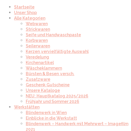
Startseite
Unser Shop
Alle Kategorien
Webwaren
Strickwaren
Seife und Handwaschpaste
Korbwaren
Seilerwaren
Kerzen ,vervielfältigte Auswahl
Veredelung
Kirchenartikel
Wäscheklammern
Bürsten & Besen ,versch.
Zusatzware
Geschenk Gutscheine
Unsere Kataloge
NEU: Hauptkatalog 2025/2026
Frühjahr und Sommer 2026
Werkstätten
Blindenwerk in Wien
Einblicke in die Werkstatt
Blindenwerk – Handwerk mit Mehrwert – Imagefilm
2021