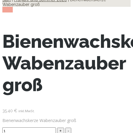
Wabenzauber groß
show
Bienenwachsk
Wabenzauber
groß
35.40
€
inkl.MwSt.
Bienenwachskerze Wabenzauber groß
Bienenwachskerze