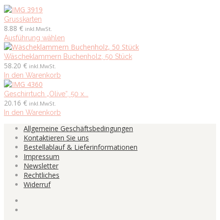
Grusskarten
8.88
€
inkl.MwSt.
Dieses
Ausführung wählen
Produkt
weist
Wäscheklammern Buchenholz, 50 Stück
mehrere
58.20
€
inkl.MwSt.
Varianten
In den Warenkorb
auf.
Die
Geschirrtuch „Olive“, 50 x...
Optionen
20.16
€
inkl.MwSt.
können
In den Warenkorb
auf
Allgemeine Geschäftsbedingungen
der
Kontaktieren Sie uns
Produktseite
Bestellablauf & Lieferinformationen
gewählt
Impressum
werden
Newsletter
Rechtliches
Widerruf