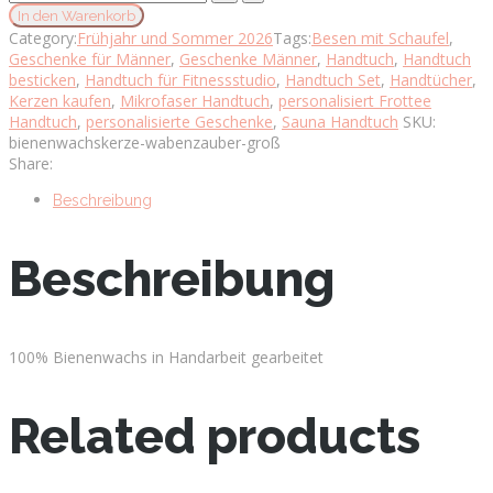
Wabenzauber
In den Warenkorb
groß
Category:
Frühjahr und Sommer 2026
Tags:
Besen mit Schaufel
,
quantity
Geschenke für Männer
,
Geschenke Männer
,
Handtuch
,
Handtuch
besticken
,
Handtuch für Fitnessstudio
,
Handtuch Set
,
Handtücher
,
Kerzen kaufen
,
Mikrofaser Handtuch
,
personalisiert Frottee
Handtuch
,
personalisierte Geschenke
,
Sauna Handtuch
SKU:
bienenwachskerze-wabenzauber-groß
Share:
Beschreibung
Beschreibung
100% Bienenwachs in Handarbeit gearbeitet
Related products