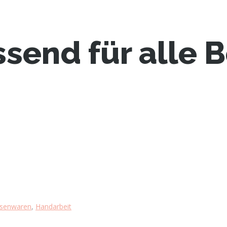
ssend für alle B
esenwaren
,
Handarbeit