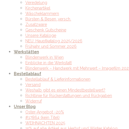
Veredelung
Kirchenartikel
Wäscheklammern
Bürsten & Besen ,versch.
Zusatzware
Geschenk Gutscheine
Unsere Kataloge
NEU: Hauptkatalog 2025/2026
Frühjahr und Sommer 2026
Werkstätten
Blindenwerk in Wien
Einblicke in die Werkstatt
Blindenwerk – Handwerk mit Mehrwert – Imagefilm 202
Bestellablauf
Bestellablauf & Lieferinformationen
Versand
Weshalb gibt es einen Mindestbestellwert?
Richtlinie für Rückerstattungen und Rückgaben
Widerruf
Unser Blog
Oster-Angebot -20%
#17864 (kein Titel)
WEIHNACHTEN 2025
15% auf alle Artikel aus Herbst und Winter Katalog