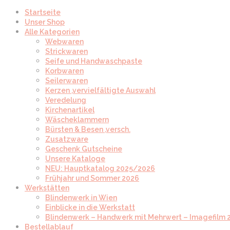
Startseite
Unser Shop
Alle Kategorien
Webwaren
Strickwaren
Seife und Handwaschpaste
Korbwaren
Seilerwaren
Kerzen ,vervielfältigte Auswahl
Veredelung
Kirchenartikel
Wäscheklammern
Bürsten & Besen ,versch.
Zusatzware
Geschenk Gutscheine
Unsere Kataloge
NEU: Hauptkatalog 2025/2026
Frühjahr und Sommer 2026
Werkstätten
Blindenwerk in Wien
Einblicke in die Werkstatt
Blindenwerk – Handwerk mit Mehrwert – Imagefilm 
Bestellablauf