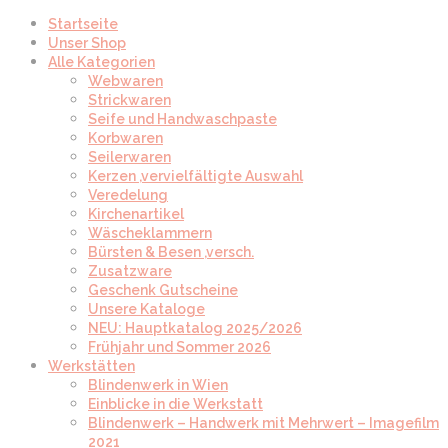
Startseite
Unser Shop
Alle Kategorien
Webwaren
Strickwaren
Seife und Handwaschpaste
Korbwaren
Seilerwaren
Kerzen ,vervielfältigte Auswahl
Veredelung
Kirchenartikel
Wäscheklammern
Bürsten & Besen ,versch.
Zusatzware
Geschenk Gutscheine
Unsere Kataloge
NEU: Hauptkatalog 2025/2026
Frühjahr und Sommer 2026
Werkstätten
Blindenwerk in Wien
Einblicke in die Werkstatt
Blindenwerk – Handwerk mit Mehrwert – Imagefilm
2021