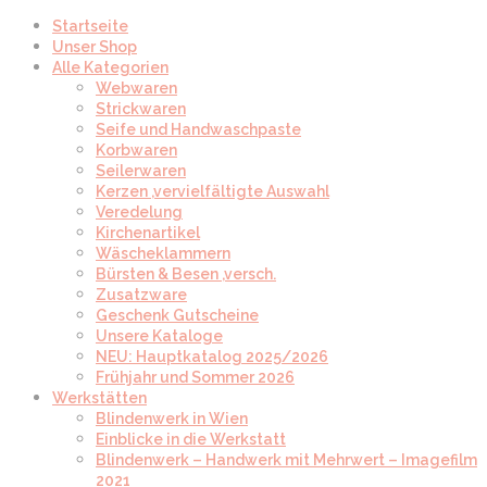
Startseite
Unser Shop
Alle Kategorien
Webwaren
Strickwaren
Seife und Handwaschpaste
Korbwaren
Seilerwaren
Kerzen ,vervielfältigte Auswahl
Veredelung
Kirchenartikel
Wäscheklammern
Bürsten & Besen ,versch.
Zusatzware
Geschenk Gutscheine
Unsere Kataloge
NEU: Hauptkatalog 2025/2026
Frühjahr und Sommer 2026
Werkstätten
Blindenwerk in Wien
Einblicke in die Werkstatt
Blindenwerk – Handwerk mit Mehrwert – Imagefilm
2021