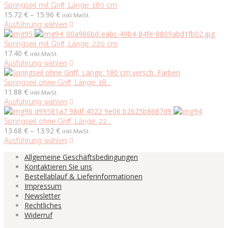
können
mehrere
Springseil mit Griff, Länge: 180 cm
Preisspanne:
auf
Varianten
15.72
€
–
15.96
€
inkl.MwSt.
15.72 €
der
auf.
Dieses
Ausführung wählen
bis
Produktseite
Die
Produkt
15.96 €
gewählt
Optionen
weist
Springseil mit Griff, Länge: 220 cm
werden
können
mehrere
17.40
€
inkl.MwSt.
auf
Varianten
Dieses
Ausführung wählen
der
auf.
Produkt
Produktseite
Die
weist
Springseil ohne Griff, Länge: 18...
gewählt
Optionen
mehrere
11.88
€
inkl.MwSt.
werden
können
Varianten
Dieses
Ausführung wählen
auf
auf.
Produkt
der
Die
weist
Springseil ohne Griff, Länge: 22...
Preisspanne:
Produktseite
Optionen
mehrere
13.68
€
–
13.92
€
inkl.MwSt.
13.68 €
gewählt
können
Varianten
Dieses
Ausführung wählen
bis
werden
auf
auf.
Produkt
Allgemeine Geschäftsbedingungen
13.92 €
der
Die
weist
Kontaktieren Sie uns
Produktseite
Optionen
mehrere
Bestellablauf & Lieferinformationen
gewählt
können
Varianten
Impressum
werden
auf
auf.
Newsletter
der
Die
Rechtliches
Produktseite
Optionen
Widerruf
gewählt
können
werden
auf