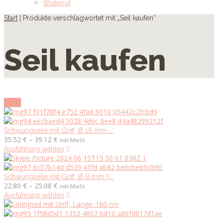
Widerruf
Start
| Produkte verschlagwortet mit „Seil kaufen“
Seil kaufen
show
Schwungseile mit Griff, Ø 16 mm ...
Preisspanne:
35.52
€
–
39.12
€
inkl.MwSt.
35.52 €
Dieses
Ausführung wählen
bis
Produkt
39.12 €
weist
mehrere
Schwungseile mit Griff, Ø 8 mm 5...
Preisspanne:
Varianten
22.80
€
–
25.08
€
inkl.MwSt.
22.80 €
auf.
Dieses
Ausführung wählen
bis
Die
Produkt
25.08 €
Optionen
weist