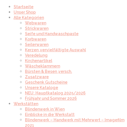
Startseite
Unser Shop
Alle Kategorien
Webwaren
Strickwaren
Seife und Handwaschpaste
Korbwaren
Seilerwaren
Kerzen ,vervielfältigte Auswahl
Veredelung
Kirchenartikel
Wäscheklammern
Bürsten & Besen ,versch.
Zusatzware
Geschenk Gutscheine
Unsere Kataloge
NEU: Hauptkatalog 2025/2026
Frühjahr und Sommer 2026
Werkstätten
Blindenwerk in Wien
Einblicke in die Werkstatt
Blindenwerk – Handwerk mit Mehrwert – Imagefilm
2021