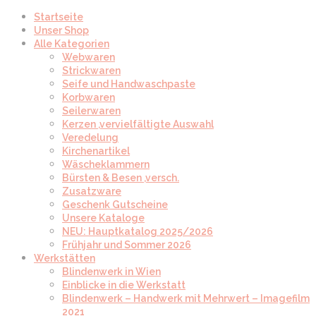
Startseite
Unser Shop
Alle Kategorien
Webwaren
Strickwaren
Seife und Handwaschpaste
Korbwaren
Seilerwaren
Kerzen ,vervielfältigte Auswahl
Veredelung
Kirchenartikel
Wäscheklammern
Bürsten & Besen ,versch.
Zusatzware
Geschenk Gutscheine
Unsere Kataloge
NEU: Hauptkatalog 2025/2026
Frühjahr und Sommer 2026
Werkstätten
Blindenwerk in Wien
Einblicke in die Werkstatt
Blindenwerk – Handwerk mit Mehrwert – Imagefilm
2021