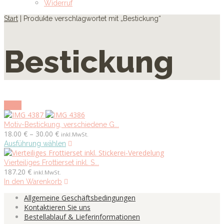
Widerruf
Start
| Produkte verschlagwortet mit „Bestickung“
Bestickung
show
Motiv-Bestickung, verschiedene G...
Preisspanne:
18.00
€
–
30.00
€
inkl.MwSt.
18.00 €
Dieses
Ausführung wählen
bis
Produkt
30.00 €
weist
Vierteiliges Frottierset inkl. S...
mehrere
187.20
€
inkl.MwSt.
Varianten
In den Warenkorb
auf.
Allgemeine Geschäftsbedingungen
Die
Kontaktieren Sie uns
Optionen
Bestellablauf & Lieferinformationen
können