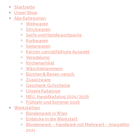
Startseite
Unser Shop
Alle Kategorien
Webwaren
Strickwaren
Seife und Handwaschpaste
Korbwaren
Seilerwaren
Kerzen ,vervielfältigte Auswahl
Veredelung
Kirchenartikel
Wäscheklammern
Bürsten & Besen ,versch.
Zusatzware
Geschenk Gutscheine
Unsere Kataloge
NEU: Hauptkatalog 2025/2026
Frühjahr und Sommer 2026
Werkstätten
Blindenwerk in Wien
Einblicke in die Werkstatt
Blindenwerk – Handwerk mit Mehrwert – Imagefilm
2021