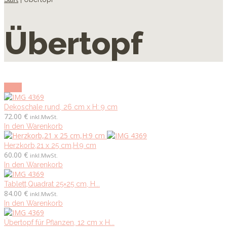
Übertopf
show
Dekoschale rund, 26 cm x H: 9 cm
72.00
€
inkl.MwSt.
In den Warenkorb
Herzkorb,21 x 25 cm,H:9 cm
60.00
€
inkl.MwSt.
In den Warenkorb
Tablett,Quadrat 25×25 cm, H...
84.00
€
inkl.MwSt.
In den Warenkorb
Übertopf für Pflanzen, 12 cm x H...