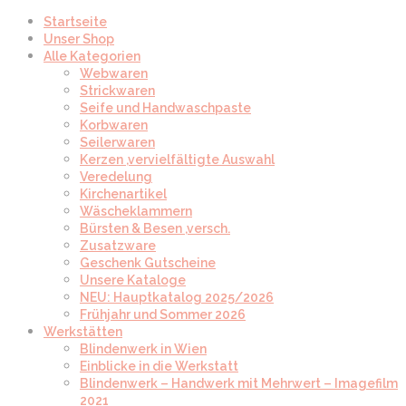
Startseite
Unser Shop
Alle Kategorien
Webwaren
Strickwaren
Seife und Handwaschpaste
Korbwaren
Seilerwaren
Kerzen ,vervielfältigte Auswahl
Veredelung
Kirchenartikel
Wäscheklammern
Bürsten & Besen ,versch.
Zusatzware
Geschenk Gutscheine
Unsere Kataloge
NEU: Hauptkatalog 2025/2026
Frühjahr und Sommer 2026
Werkstätten
Blindenwerk in Wien
Einblicke in die Werkstatt
Blindenwerk – Handwerk mit Mehrwert – Imagefilm
2021