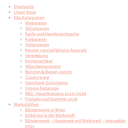
Startseite
Unser Shop
Alle Kategorien
Webwaren
Strickwaren
Seife und Handwaschpaste
Korbwaren
Seilerwaren
Kerzen ,vervielfältigte Auswahl
Veredelung
Kirchenartikel
Wäscheklammern
Bürsten & Besen ,versch.
Zusatzware
Geschenk Gutscheine
Unsere Kataloge
NEU: Hauptkatalog 2025/2026
Frühjahr und Sommer 2026
Werkstätten
Blindenwerk in Wien
Einblicke in die Werkstatt
Blindenwerk – Handwerk mit Mehrwert – Imagefilm
2021