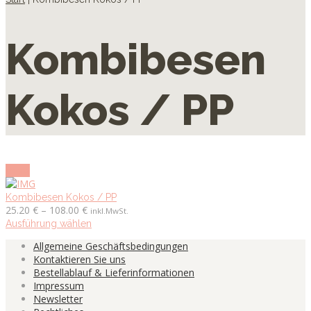
Kombibesen
Kokos / PP
show
Kombibesen Kokos / PP
Preisspanne:
25.20
€
–
108.00
€
inkl.MwSt.
25.20 €
Dieses
Ausführung wählen
bis
Produkt
Allgemeine Geschäftsbedingungen
108.00 €
weist
Kontaktieren Sie uns
mehrere
Bestellablauf & Lieferinformationen
Varianten
Impressum
auf.
Newsletter
Die