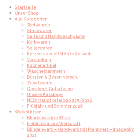
Startseite
Unser Shop
Alle Kategorien
Webwaren
Strickwaren
Seife und Handwaschpaste
Korbwaren
Seilerwaren
Kerzen ,vervielfältigte Auswahl
Veredelung
Kirchenartikel
Wäscheklammern
Bürsten & Besen ,versch.
Zusatzware
Geschenk Gutscheine
Unsere Kataloge
NEU: Hauptkatalog 2025/2026
Frühjahr und Sommer 2026
Werkstätten
Blindenwerk in Wien
Einblicke in die Werkstatt
Blindenwerk – Handwerk mit Mehrwert – Imagefilm
2021