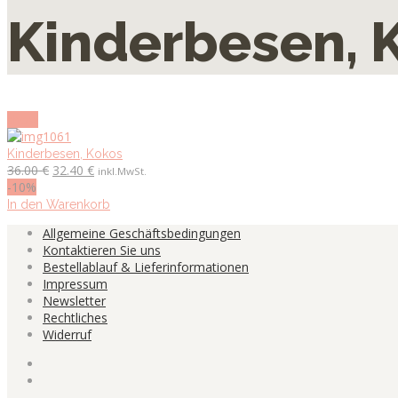
Kinderbesen, 
show
Kinderbesen, Kokos
Ursprünglicher
Aktueller
36.00
€
32.40
€
inkl.MwSt.
Preis
Preis
-10%
war:
ist:
In den Warenkorb
36.00 €
32.40 €.
Allgemeine Geschäftsbedingungen
Kontaktieren Sie uns
Bestellablauf & Lieferinformationen
Impressum
Newsletter
Rechtliches
Widerruf