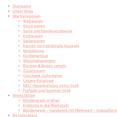
Startseite
Unser Shop
Alle Kategorien
Webwaren
Strickwaren
Seife und Handwaschpaste
Korbwaren
Seilerwaren
Kerzen ,vervielfältigte Auswahl
Veredelung
Kirchenartikel
Wäscheklammern
Bürsten & Besen ,versch.
Zusatzware
Geschenk Gutscheine
Unsere Kataloge
NEU: Hauptkatalog 2025/2026
Frühjahr und Sommer 2026
Werkstätten
Blindenwerk in Wien
Einblicke in die Werkstatt
Blindenwerk – Handwerk mit Mehrwert – Imagefilm 
Bestellablauf