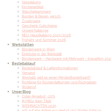
Veredelung
Kirchenartikel
Wäscheklammern
Bürsten & Besen ,versch.
Zusatzware
Geschenk Gutscheine
Unsere Kataloge
NEU: Hauptkatalog 2025/2026
Frühjahr und Sommer 2026
Werkstätten
Blindenwerk in Wien
Einblicke in die Werkstatt
Blindenwerk – Handwerk mit Mehrwert – Imagefilm 202
Bestellablauf
Bestellablauf & Lieferinformationen
Versand
Weshalb gibt es einen Mindestbestellwert?
Richtlinie für Rückerstattungen und Rückgaben
Widerruf
Unser Blog
Oster-Angebot -20%
#17864 (kein Titel)
WEIHNACHTEN 2025
15% auf alle Artikel aus Herbst und Winter Katalog