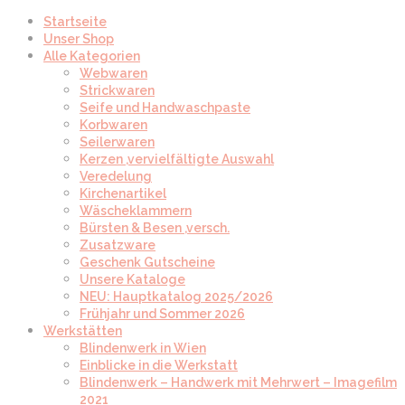
Startseite
Unser Shop
Alle Kategorien
Webwaren
Strickwaren
Seife und Handwaschpaste
Korbwaren
Seilerwaren
Kerzen ,vervielfältigte Auswahl
Veredelung
Kirchenartikel
Wäscheklammern
Bürsten & Besen ,versch.
Zusatzware
Geschenk Gutscheine
Unsere Kataloge
NEU: Hauptkatalog 2025/2026
Frühjahr und Sommer 2026
Werkstätten
Blindenwerk in Wien
Einblicke in die Werkstatt
Blindenwerk – Handwerk mit Mehrwert – Imagefilm
2021