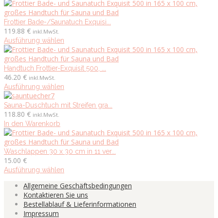
Optionen
Produkt
können
weist
auf
mehrere
Frottier Bade-/Saunatuch Exquisi...
der
Varianten
119.88
€
inkl.MwSt.
Produktseite
auf.
Dieses
Ausführung wählen
gewählt
Die
Produkt
werden
Optionen
weist
können
mehrere
Handtuch Frottier-Exquisit 500, ...
auf
Varianten
46.20
€
inkl.MwSt.
der
auf.
Dieses
Ausführung wählen
Produktseite
Die
Produkt
gewählt
Optionen
weist
Sauna-Duschtuch mit Streifen gra...
werden
können
mehrere
118.80
€
inkl.MwSt.
auf
Varianten
In den Warenkorb
der
auf.
Produktseite
Die
gewählt
Optionen
Waschlappen 30 x 30 cm in 11 ver...
werden
können
15.00
€
auf
Dieses
Ausführung wählen
der
Produkt
Allgemeine Geschäftsbedingungen
Produktseite
weist
Kontaktieren Sie uns
gewählt
mehrere
Bestellablauf & Lieferinformationen
werden
Varianten
Impressum
auf.