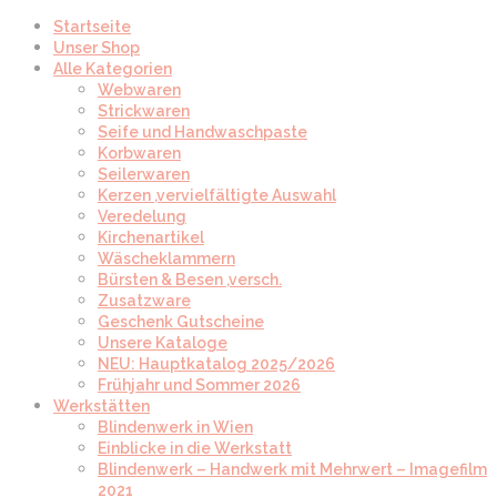
Startseite
Unser Shop
Alle Kategorien
Webwaren
Strickwaren
Seife und Handwaschpaste
Korbwaren
Seilerwaren
Kerzen ,vervielfältigte Auswahl
Veredelung
Kirchenartikel
Wäscheklammern
Bürsten & Besen ,versch.
Zusatzware
Geschenk Gutscheine
Unsere Kataloge
NEU: Hauptkatalog 2025/2026
Frühjahr und Sommer 2026
Werkstätten
Blindenwerk in Wien
Einblicke in die Werkstatt
Blindenwerk – Handwerk mit Mehrwert – Imagefilm
2021