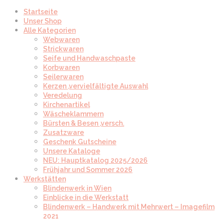
Startseite
Unser Shop
Alle Kategorien
Webwaren
Strickwaren
Seife und Handwaschpaste
Korbwaren
Seilerwaren
Kerzen ,vervielfältigte Auswahl
Veredelung
Kirchenartikel
Wäscheklammern
Bürsten & Besen ,versch.
Zusatzware
Geschenk Gutscheine
Unsere Kataloge
NEU: Hauptkatalog 2025/2026
Frühjahr und Sommer 2026
Werkstätten
Blindenwerk in Wien
Einblicke in die Werkstatt
Blindenwerk – Handwerk mit Mehrwert – Imagefilm
2021