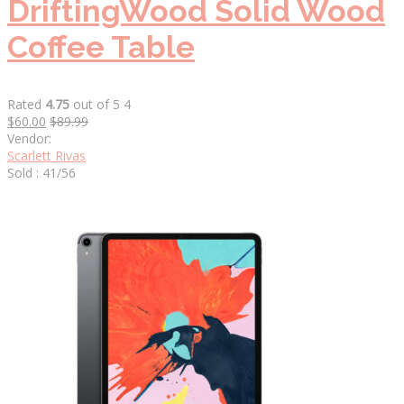
DriftingWood Solid Wood
Coffee Table
Rated
4.75
out of 5 4
$60.00
$89.99
Vendor:
Scarlett Rivas
Sold : 41/56