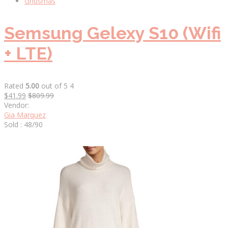
Gnusmas
Semsung Gelexy S10 (Wifi
+ LTE)
Rated
5.00
out of 5 4
$41.99
$809.99
Vendor:
Gia Marquez
Sold : 48/90