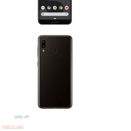
26% off
Add to cart