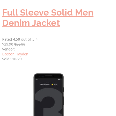
Full Sleeve Solid Men
Denim Jacket
Rated
4.50
out of 5 4
$39.90
$50.99
Vendor:
Boston Hayden
Sold : 18/29