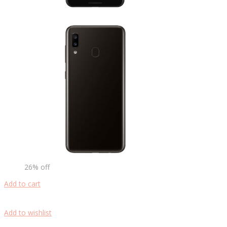
26% off
Add to cart
Add to wishlist