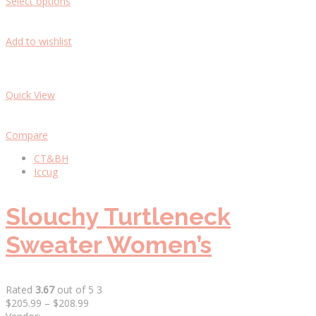
Select options
Add to wishlist
Quick View
Compare
CT&BH
Iccug
Slouchy Turtleneck
Sweater Women’s
Rated
3.67
out of 5 3
$205.99
–
$208.99