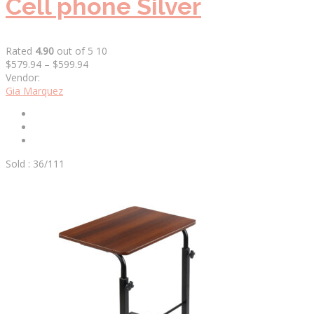
Cell phone Silver
Rated
4.90
out of 5 10
$579.94
–
$599.94
Vendor:
Gia Marquez
Sold : 36/111